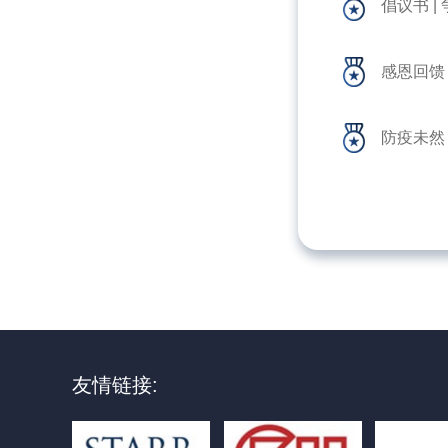
倡议书 
感恩回馈
防疫未然
友情链接: