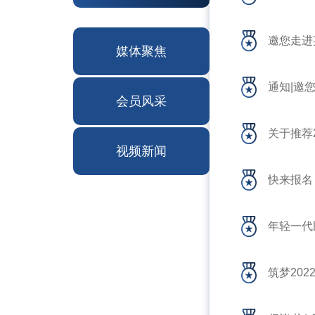
邀您走进
媒体聚焦
通知|邀
会员风采
关于推荐2
视频新闻
快来报名
年轻一代
筑梦20